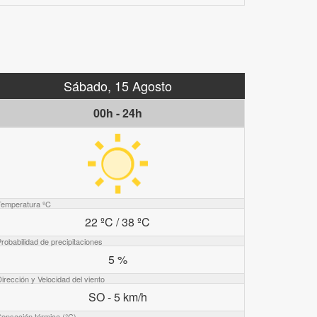
Sábado, 15 Agosto
00h - 24h
Temperatura ºC
22 ºC / 38 ºC
robabilidad de precipitaciones
5 %
irección y Velocidad del viento
SO - 5 km/h
Sensación térmica (°C)