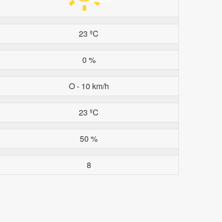
23 ºC
0 %
O - 10 km/h
23 ºC
50 %
8