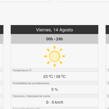
Viernes, 14 Agosto
00h - 24h
Temperatura ºC
23 ºC / 39 ºC
Probabilidad de precipitaciones
P
5 %
Dirección y Velocidad del viento
D
S - 5 km/h
Sensación térmica (°C)