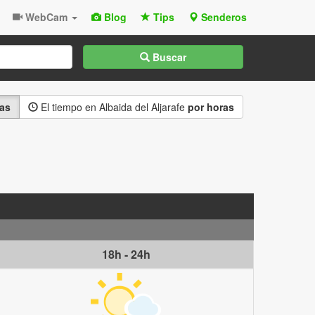
WebCam
Blog
Tips
Senderos
Buscar
ias
El tiempo en Albaida del Aljarafe
por horas
18h - 24h