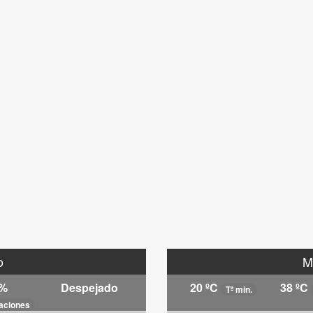
o
M
 %
Despejado
20 ºC
38 ºC
Tª min.
taciones