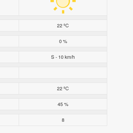
22 ºC
0 %
S - 10 km/h
22 ºC
45 %
8