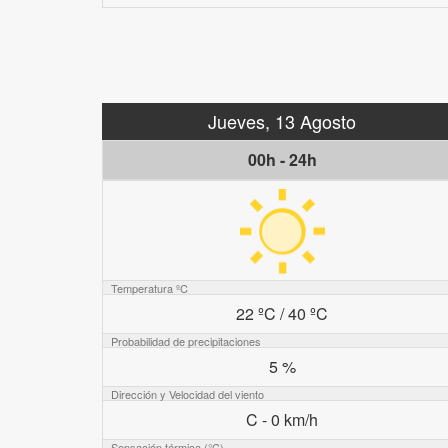
Jueves, 13 Agosto
00h - 24h
Temperatura ºC
22 ºC / 40 ºC
Probabilidad de precipitaciones
5 %
Dirección y Velocidad del viento
C - 0 km/h
Sensación térmica (°C)