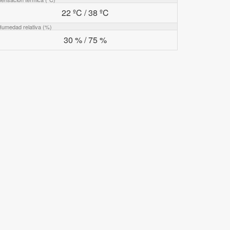
22 ºC / 38 ºC
Humedad relativa (%)
30 % / 75 %