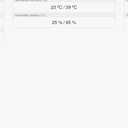
23 ºC / 39 ºC
Humedad relativa (%)
25 % / 65 %