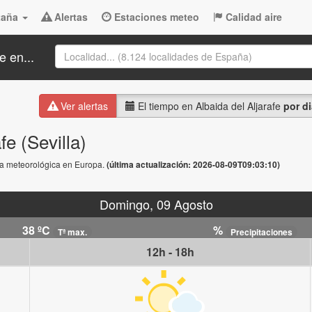
taña
Alertas
Estaciones meteo
Calidad aire
e en...
Ver alertas
El tiempo en Albaida del Aljarafe
por d
fe (Sevilla)
rta meteorológica en Europa.
(última actualización: 2026-08-09T09:03:10)
Domingo, 09 Agosto
38 ºC
%
Tª max.
Precipitaciones
12h - 18h