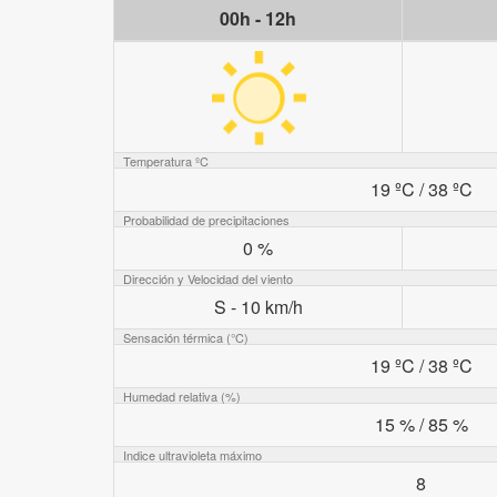
00h - 12h
Temperatura ºC
19 ºC / 38 ºC
Probabilidad de precipitaciones
0 %
Dirección y Velocidad del viento
S - 10 km/h
Sensación térmica (°C)
19 ºC / 38 ºC
Humedad relativa (%)
15 % / 85 %
Indice ultravioleta máximo
8