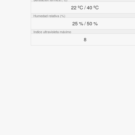
22 ºC / 40 ºC
Humedad relativa (%)
25 % / 50 %
Indice ultravioleta máximo
8