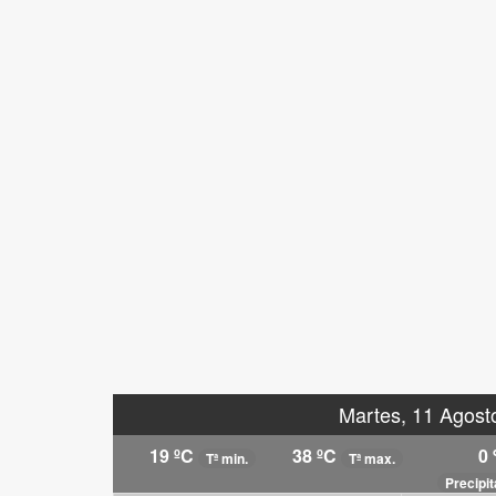
Martes, 11 Agost
19 ºC
38 ºC
0
Tª min.
Tª max.
Precipi