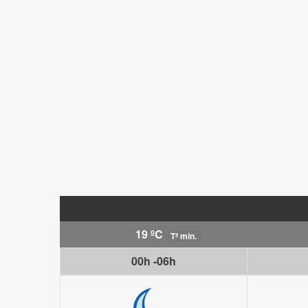
19 ºC
Tª min.
00h -06h