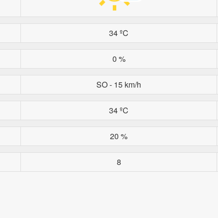
34 ºC
0 %
SO - 15 km/h
34 ºC
20 %
8