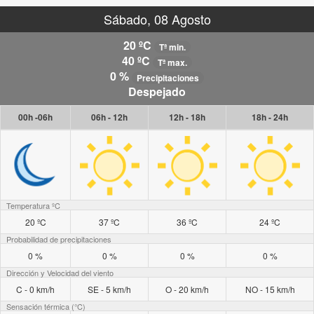
Sábado, 08 Agosto
20 ºC
Tª min.
40 ºC
Tª max.
0 %
Precipitaciones
Despejado
00h -06h
06h - 12h
12h - 18h
18h - 24h
Temperatura ºC
20 ºC
37 ºC
36 ºC
24 ºC
Probabilidad de precipitaciones
0 %
0 %
0 %
0 %
Dirección y Velocidad del viento
C - 0 km/h
SE - 5 km/h
O - 20 km/h
NO - 15 km/h
Sensación térmica (°C)