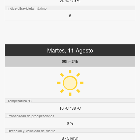
20 % / 70 %
Indice ultravioleta máximo
8
Martes, 11 Agosto
00h - 24h
Temperatura ºC
16 ºC / 38 ºC
Probabilidad de precipitaciones
0 %
Dirección y Velocidad del viento
S - 5 km/h