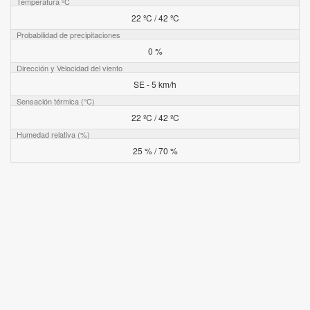
Temperatura ºC
22 ºC / 42 ºC
Probabilidad de precipitaciones
0 %
Dirección y Velocidad del viento
SE - 5 km/h
Sensación térmica (°C)
22 ºC / 42 ºC
Humedad relativa (%)
25 % / 70 %