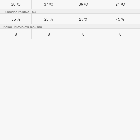
20 ºC
37 ºC
36 ºC
24 ºC
Humedad relativa (%)
85 %
20 %
25 %
45 %
Indice ultravioleta máximo
8
8
8
8