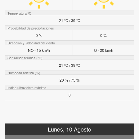
Temperatura ºC
21 ºC / 39 ºC
Probabilidad de precipitaciones
0 %
0 %
Dirección y Velocidad del viento
NO - 15 km/h
O - 20 km/h
Sensación térmica (°C)
21 ºC / 39 ºC
Humedad relativa (%)
20 % / 75 %
Indice ultravioleta máximo
8
Lunes, 10 Agosto