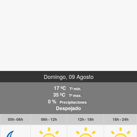
Domingo, 09 Agosto
17 ºC
Tª min.
35 ºC
Tª max.
0 %
Precipitaciones
Despejado
00h -06h
06h - 12h
12h - 18h
18h - 24h