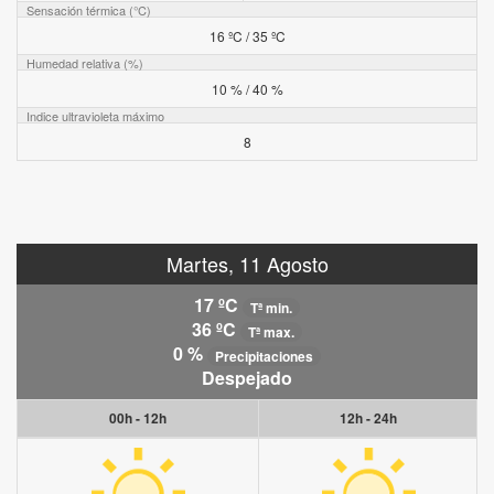
Sensación térmica (°C)
16 ºC / 35 ºC
Humedad relativa (%)
10 % / 40 %
Indice ultravioleta máximo
8
Martes, 11 Agosto
17 ºC
Tª min.
36 ºC
Tª max.
0 %
Precipitaciones
Despejado
00h - 12h
12h - 24h