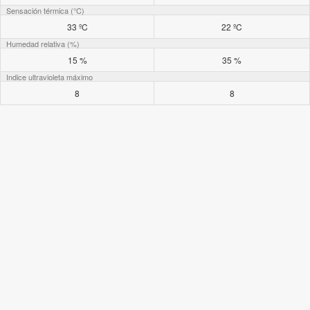
Sensación térmica (°C)
33 ºC
22 ºC
Humedad relativa (%)
15 %
35 %
Indice ultravioleta máximo
8
8