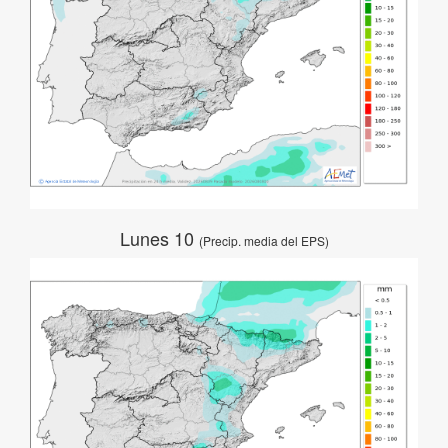
Lunes 10
(Precip. media del EPS)