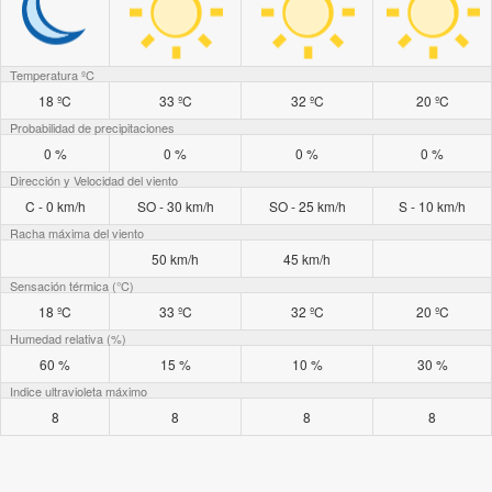
Temperatura ºC
18 ºC
33 ºC
32 ºC
20 ºC
Probabilidad de precipitaciones
0 %
0 %
0 %
0 %
Dirección y Velocidad del viento
C - 0 km/h
SO - 30 km/h
SO - 25 km/h
S - 10 km/h
Racha máxima del viento
50 km/h
45 km/h
Sensación térmica (°C)
18 ºC
33 ºC
32 ºC
20 ºC
Humedad relativa (%)
60 %
15 %
10 %
30 %
Indice ultravioleta máximo
8
8
8
8