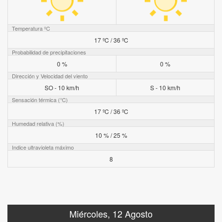
Temperatura ºC
17 ºC / 36 ºC
Probabilidad de precipitaciones
0 %
0 %
Dirección y Velocidad del viento
SO - 10 km/h
S - 10 km/h
Sensación térmica (°C)
17 ºC / 36 ºC
Humedad relativa (%)
10 % / 25 %
Indice ultravioleta máximo
8
Miércoles, 12 Agosto