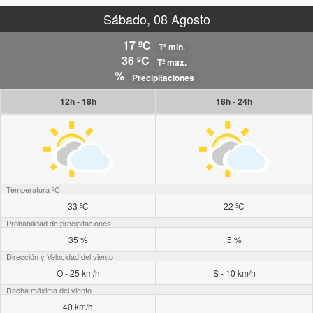
Sábado, 08 Agosto
17 ºC
Tª min.
36 ºC
Tª max.
%
Precipitaciones
12h - 18h
18h - 24h
Temperatura ºC
33 ºC
22 ºC
Probabilidad de precipitaciones
35 %
5 %
Dirección y Velocidad del viento
O - 25 km/h
S - 10 km/h
Racha máxima del viento
40 km/h