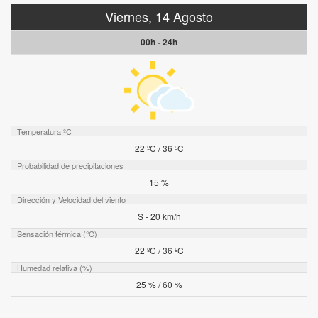
Viernes, 14 Agosto
00h - 24h
Temperatura ºC
22 ºC / 36 ºC
Probabilidad de precipitaciones
15 %
Dirección y Velocidad del viento
S - 20 km/h
Sensación térmica (°C)
22 ºC / 36 ºC
Humedad relativa (%)
25 % / 60 %