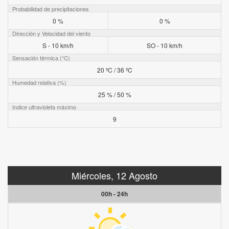
Probabilidad de precipitaciones
0 %
0 %
Dirección y Velocidad del viento
S - 10 km/h
SO - 10 km/h
Sensación térmica (°C)
20 ºC / 36 ºC
Humedad relativa (%)
25 % / 50 %
Indice ultravioleta máximo
9
Miércoles, 12 Agosto
00h - 24h