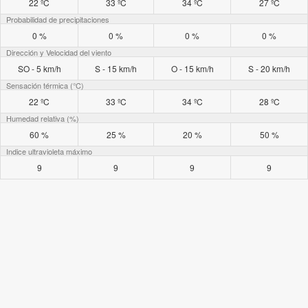
22 ºC
33 ºC
34 ºC
27 ºC
Probabilidad de precipitaciones
0 %
0 %
0 %
0 %
Dirección y Velocidad del viento
SO - 5 km/h
S - 15 km/h
O - 15 km/h
S - 20 km/h
Sensación térmica (°C)
22 ºC
33 ºC
34 ºC
28 ºC
Humedad relativa (%)
60 %
25 %
20 %
50 %
Indice ultravioleta máximo
9
9
9
9