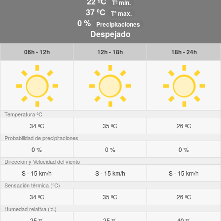
22 ºC
Tª min.
37 ºC
Tª max.
0 %
Precipitaciones
Despejado
06h - 12h
12h - 18h
18h - 24h
Temperatura ºC
34 ºC
35 ºC
26 ºC
Probabilidad de precipitaciones
0 %
0 %
0 %
Dirección y Velocidad del viento
S - 15 km/h
S - 15 km/h
S - 15 km/h
Sensación térmica (°C)
34 ºC
35 ºC
26 ºC
Humedad relativa (%)
25 %
25 %
40 %