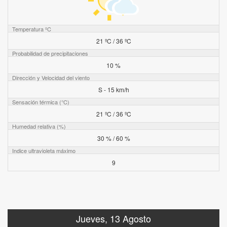
Temperatura ºC
21 ºC / 36 ºC
Probabilidad de precipitaciones
10 %
Dirección y Velocidad del viento
S - 15 km/h
Sensación térmica (°C)
21 ºC / 36 ºC
Humedad relativa (%)
30 % / 60 %
Indice ultravioleta máximo
9
Jueves, 13 Agosto