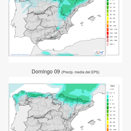
Domingo 09
(Precip. media del EPS)