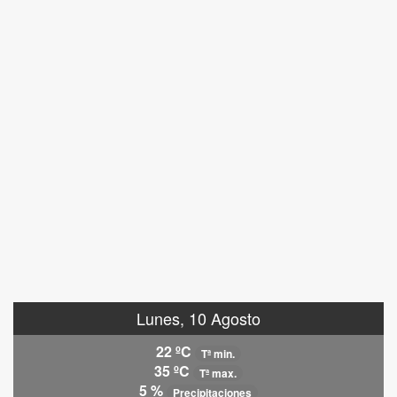
Lunes, 10 Agosto
22 ºC
Tª min.
35 ºC
Tª max.
5 %
Precipitaciones