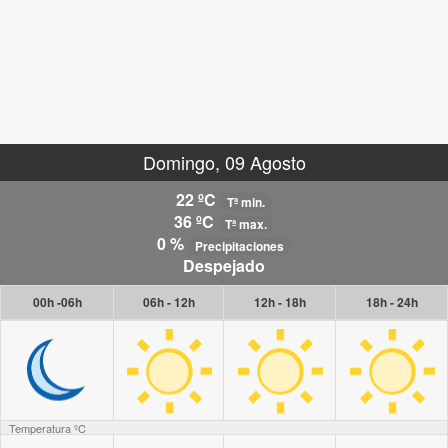
Domingo, 09 Agosto
22 ºC
Tª min.
36 ºC
Tª max.
0 %
Precipitaciones
Despejado
00h -06h
06h - 12h
12h - 18h
18h - 24h
Temperatura ºC