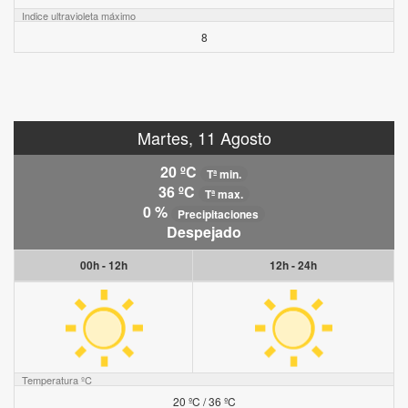
Indice ultravioleta máximo
8
Martes, 11 Agosto
20 ºC
Tª min.
36 ºC
Tª max.
0 %
Precipitaciones
Despejado
00h - 12h
12h - 24h
Temperatura ºC
20 ºC / 36 ºC