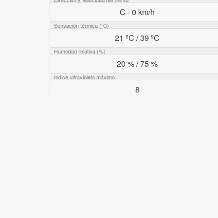
C - 0 km/h
Sensación térmica (°C)
21 ºC / 39 ºC
Humedad relativa (%)
20 % / 75 %
Indice ultravioleta máximo
8