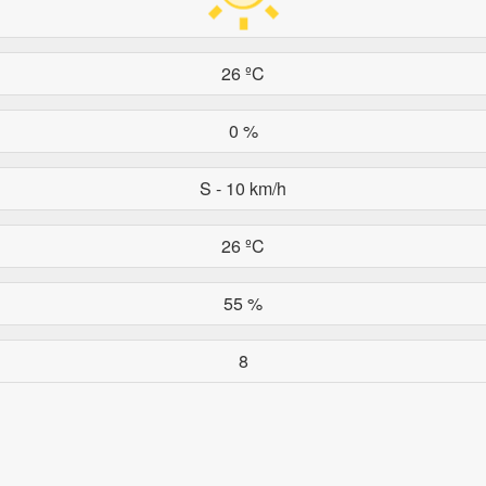
26 ºC
0 %
S - 10 km/h
26 ºC
55 %
8