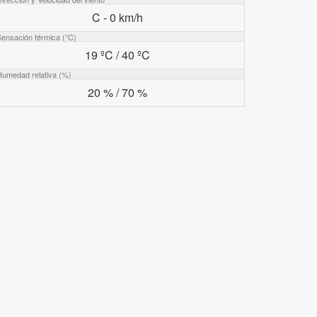
C - 0 km/h
Sensación térmica (°C)
19 ºC / 40 ºC
Humedad relativa (%)
20 % / 70 %