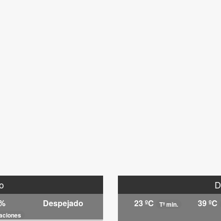
o
D
 %
Despejado
23 ºC
39 ºC
Tª min.
taciones