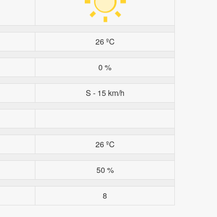
26 ºC
0 %
S - 15 km/h
26 ºC
50 %
8