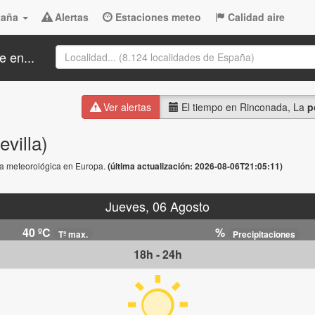
taña
Alertas
Estaciones meteo
Calidad aire
e en...
Ver alertas
El tiempo en Rinconada, La
p
villa)
rta meteorológica en Europa.
(última actualización: 2026-08-06T21:05:11)
Jueves, 06 Agosto
40 ºC
%
Tª max.
Precipitaciones
18h - 24h