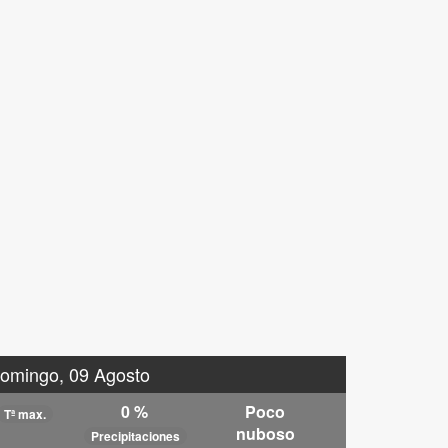
omingo, 09 Agosto
0 %
Poco
Tª max.
nuboso
Precipitaciones