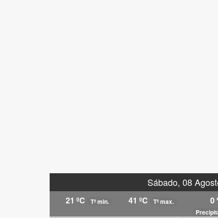
Sábado, 08 Agost
21 ºC
41 ºC
0
Tª min.
Tª max.
Precipi