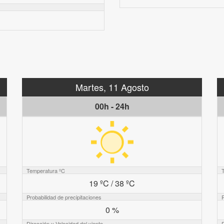
Martes, 11 Agosto
00h - 24h
Temperatura ºC
19 ºC / 38 ºC
Probabilidad de precipitaciones
P
0 %
Dirección y Velocidad del viento
D