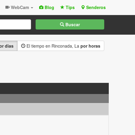
WebCam
Blog
Tips
Senderos
Buscar
or dias
El tiempo en Rinconada, La
por horas