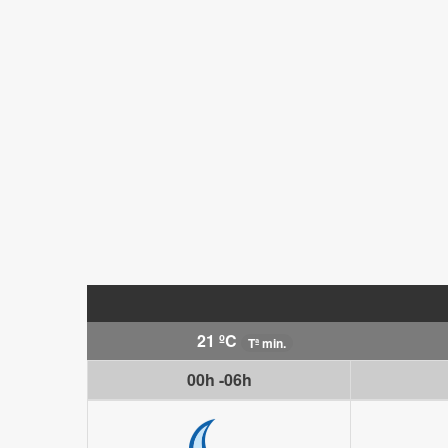
21 ºC
Tª min.
00h -06h