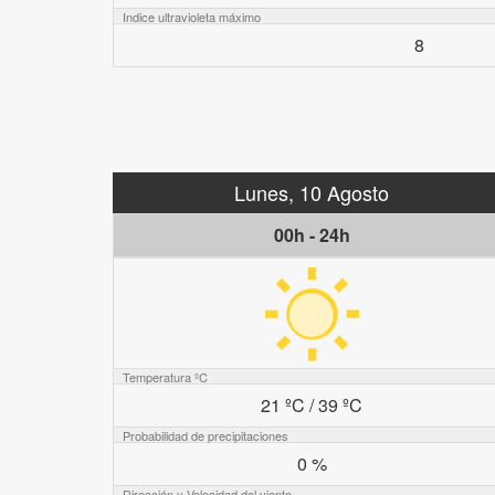
Indice ultravioleta máximo
8
Lunes, 10 Agosto
00h - 24h
Temperatura ºC
21 ºC / 39 ºC
Probabilidad de precipitaciones
0 %
Dirección y Velocidad del viento