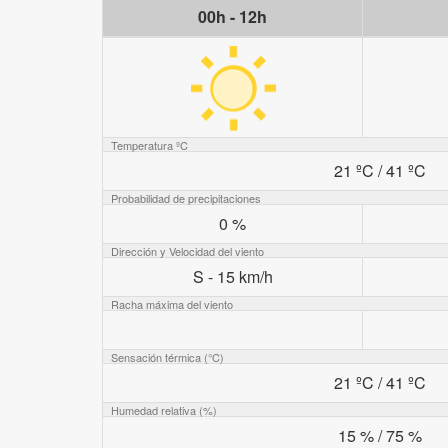
00h - 12h
Temperatura ºC
21 ºC / 41 ºC
Probabilidad de precipitaciones
0 %
Dirección y Velocidad del viento
S - 15 km/h
Racha máxima del viento
Sensación térmica (°C)
21 ºC / 41 ºC
Humedad relativa (%)
15 % / 75 %