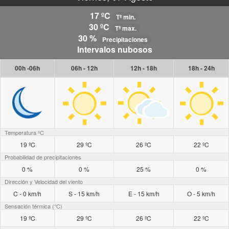
17 ºC
Tª min.
30 ºC
Tª max.
30 %
Precipitaciones
Intervalos nubosos
00h -06h
06h - 12h
12h - 18h
18h - 24h
Temperatura ºC
19 ºC
29 ºC
26 ºC
22 ºC
Probabilidad de precipitaciones
0 %
0 %
25 %
0 %
Dirección y Velocidad del viento
C - 0 km/h
S - 15 km/h
E - 15 km/h
O - 5 km/h
Sensación térmica (°C)
19 ºC
29 ºC
26 ºC
22 ºC