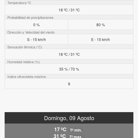
Temperatura ºC
18 ºC / 31 ºC
Probabilidad de precipitaciones
0 %
80 %
Dirección y Velocidad del viento
S - 15 km/h
E - 15 km/h
Sensación térmica (°C)
18 ºC / 31 ºC
Humedad relativa (%)
35 % / 70 %
Indice ultravioleta máximo
9
Domingo, 09 Agosto
17 ºC
Tª min.
31 ºC
Tª max.