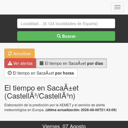
Menu
Buscar
Actualizar
Ver alertas
El tiempo en SacaÃ±et
por dias
El tiempo en SacaÃ±et
por horas
El tiempo en SacaÃ±et
(CastellÃ³/CastellÃ³n)
Elaboración de la predicción por la AEMET y el servicio de alerta
meteorológica en Europa.
(última actualización: 2026-08-06T21:43:09)
Viernes, 07 Agosto