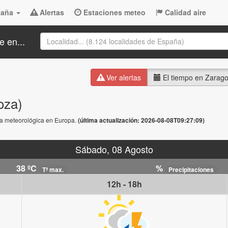
taña
Alertas
Estaciones meteo
Calidad aire
e en...
Ver alertas
El tiempo en Zarag
oza)
rta meteorológica en Europa.
(última actualización: 2026-08-08T09:27:09)
Sábado, 08 Agosto
38 ºC
%
Tª max.
Precipitaciones
12h - 18h