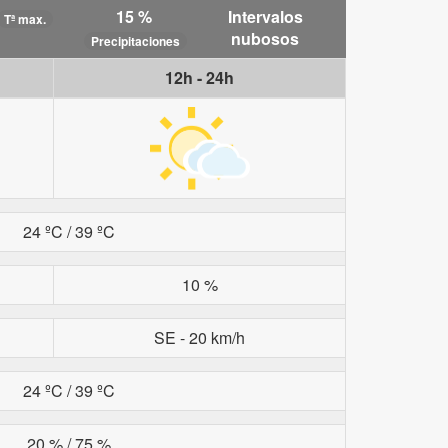
15 %
Intervalos
Tª max.
nubosos
Precipitaciones
12h - 24h
24 ºC / 39 ºC
10 %
SE - 20 km/h
24 ºC / 39 ºC
20 % / 75 %