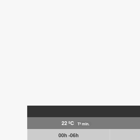
22 ºC
Tª min.
00h -06h