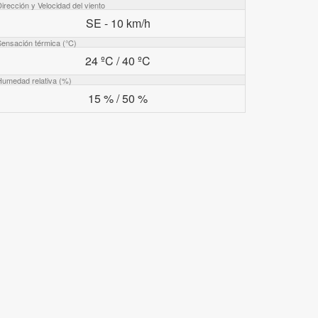
irección y Velocidad del viento
SE - 10 km/h
Sensación térmica (°C)
24 ºC / 40 ºC
Humedad relativa (%)
15 % / 50 %