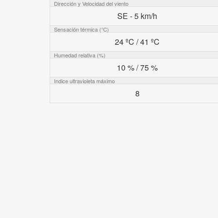
Dirección y Velocidad del viento
SE - 5 km/h
Sensación térmica (°C)
24 ºC / 41 ºC
Humedad relativa (%)
10 % / 75 %
Indice ultravioleta máximo
8