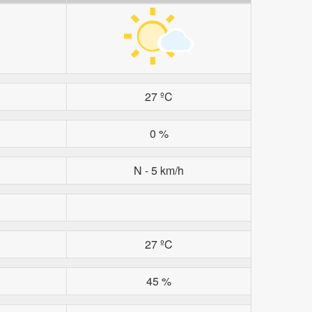
27 ºC
0 %
N - 5 km/h
27 ºC
45 %