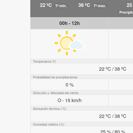
22 ºC
38 ºC
25
Tª min.
Tª max.
Precipi
00h - 12h
Temperatura ºC
22 ºC / 38 ºC
Probabilidad de precipitaciones
0 %
Dirección y Velocidad del viento
O - 15 km/h
Sensación térmica (°C)
22 ºC / 38 ºC
Humedad relativa (%)
25 % / 80 %