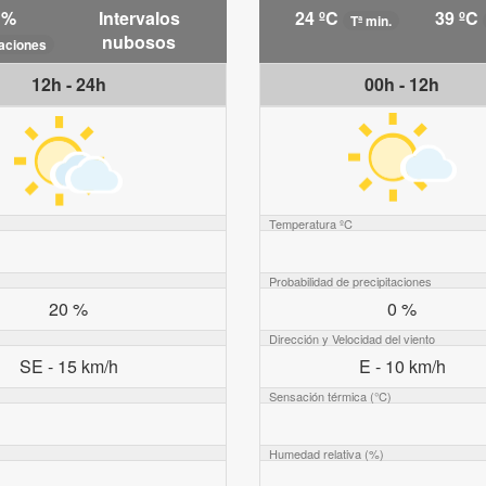
 %
Intervalos
24 ºC
39 ºC
Tª min.
nubosos
taciones
12h - 24h
00h - 12h
Temperatura ºC
Probabilidad de precipitaciones
20 %
0 %
Dirección y Velocidad del viento
SE - 15 km/h
E - 10 km/h
Sensación térmica (°C)
Humedad relativa (%)