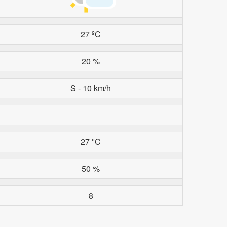
27 ºC
20 %
S - 10 km/h
27 ºC
50 %
8