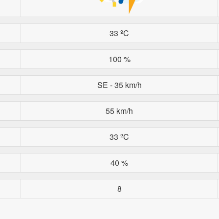
33 ºC
100 %
SE - 35 km/h
55 km/h
33 ºC
40 %
8