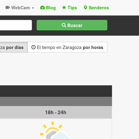
WebCam
Blog
Tips
Senderos
Buscar
oza
por dias
El tiempo en Zaragoza
por horas
18h - 24h